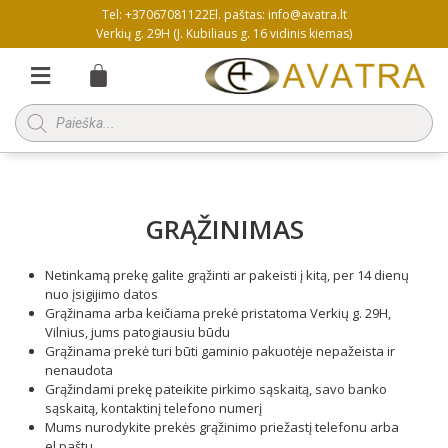
Pereiti
Tel: +37067081122
El. paštas: info@avatra.lt
prie
Verkių g. 29H (J. Kubiliaus g. 16 vidinis kiemas)
turinio
Menu
Products
search
GRĄŽINIMAS
Netinkamą prekę galite grąžinti ar pakeisti į kitą, per 14 dienų
nuo įsigijimo datos
Grąžinama arba keičiama prekė pristatoma Verkių g. 29H,
Vilnius, jums patogiausiu būdu
Grąžinama prekė turi būti gaminio pakuotėje nepažeista ir
nenaudota
Grąžindami prekę pateikite pirkimo sąskaitą, savo banko
sąskaitą, kontaktinį telefono numerį
Mums nurodykite prekės grąžinimo priežastį telefonu arba
el.paštu