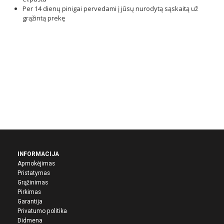
Per 14 dienų pinigai pervedami į jūsų nurodytą sąskaitą už
grąžintą prekę
INFORMACIJA
Apmokėjimas
Pristatymas
Grąžinimas
Pirkima
s
Garantija
Privatumo politika
Didmena