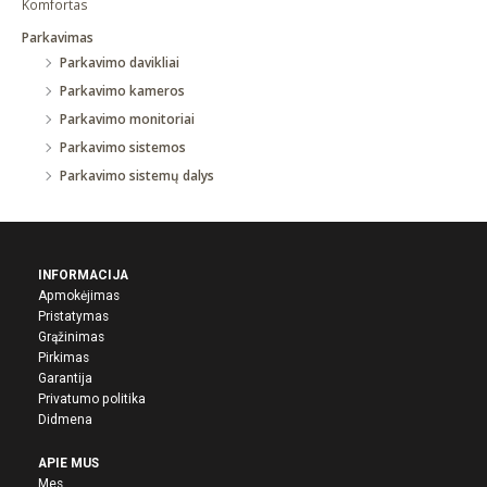
Komfortas
Parkavimas
Parkavimo davikliai
Parkavimo kameros
Parkavimo monitoriai
Parkavimo sistemos
Parkavimo sistemų dalys
INFORMACIJA
Apmokėjimas
Pristatymas
Grąžinimas
Pirkima
s
Garantija
Privatumo politika
Didmena
APIE MUS
Mes