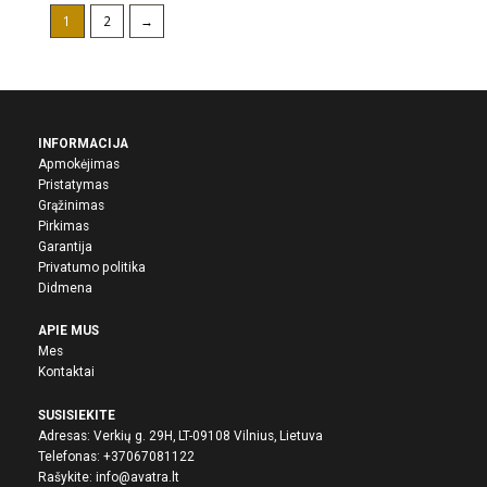
1
2
→
INFORMACIJA
Apmokėjimas
Pristatymas
Grąžinimas
Pirkima
s
Garantija
Privatumo politika
Didmena
APIE MUS
Mes
Kontaktai
SUSISIEKITE
Adresas: Verkių g. 29H, LT-09108 Vilnius, Lietuva
Telefonas:
+37067081122
Rašykite:
info@avatra.lt