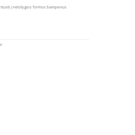
ontuoti į netolygios formos bamperius
ai