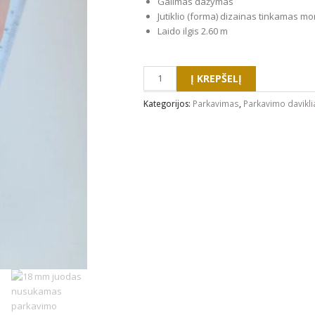
Galimas dažymas
Jutiklio (forma) dizainas tinkamas m
Laido ilgis 2.60 m
produkto
kiekis:
Į KREPŠELĮ
18
mm
Kategorijos:
Parkavimas
,
Parkavimo davikli
juodas
nusukamas
parkavimo
daviklis
metalinėmis
auselėmis
6
laipsnių
kampo