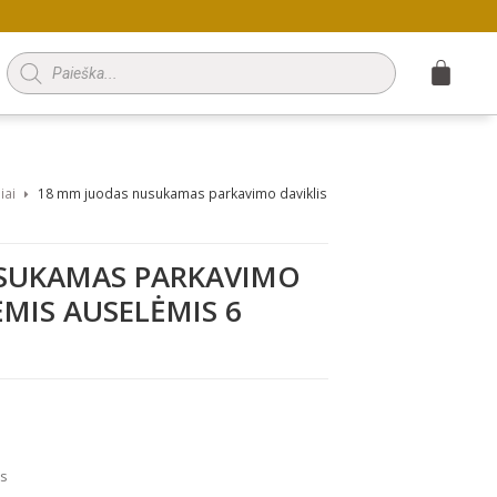
Products
search
iai
18 mm juodas nusukamas parkavimo daviklis
SUKAMAS PARKAVIMO
ĖMIS AUSELĖMIS 6
ės