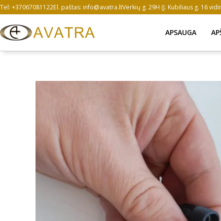
Pereiti
Tel: +37067081122
El. paštas: info@avatra.lt
Verkių g. 29H (J. Kubiliaus g. 16 vid
prie
turinio
APSAUGA
AP