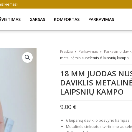
inis kiemas)
ŠVIETIMAS
GARSAS
KOMFORTAS
PARKAVIMAS
Pradžia
Parkavimas
Parkavimo davikl
metalinėmis auselėmis 6 laipsnių kampo
18 MM JUODAS NU
DAVIKLIS METALIN
LAIPSNIŲ KAMPO
9,00
€
6 laipsnių daviklio posvyrio kampas
Metalinės cinkuotos tvirtinimo ausel