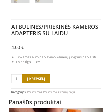
ATBULINĖS/PRIEKINĖS KAMEROS
ADAPTERIS SU LAIDU
4,00
€
Tinkamas auto parkavimo kamerų jungtims perkeisti
Laido ilgis 30 cm
produkto
Į KREPŠELĮ
kiekis:
Atbulinės/priekinės
kameros
Kategorijos:
Parkavimas
,
Parkavimo sistemų dalys
adapteris
Panašūs produktai
su
laidu