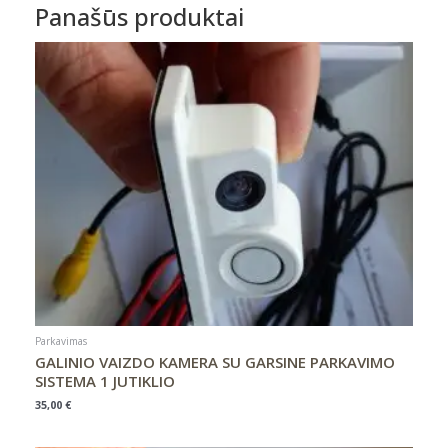
Panašūs produktai
su
LED
apšvietimu
Parkavimas
GALINIO VAIZDO KAMERA SU GARSINE PARKAVIMO
SISTEMA 1 JUTIKLIO
35,00
€