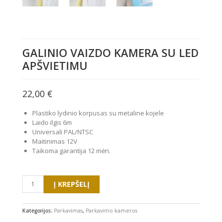
GALINIO VAIZDO KAMERA SU LED
APŠVIETIMU
22,00
€
Plastiko lydinio korpusas su metaline kojele
Laido ilgis 6m
Universali PAL/NTSC
Maitinimas 12V
Taikoma garantija 12 mėn.
produkto
Į KREPŠELĮ
kiekis:
Galinio
vaizdo
Kategorijos:
Parkavimas
,
Parkavimo kameros
kamera