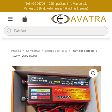
Pereiti
Tel: +37067081122
El. paštas: info@avatra.lt
prie
Verkių g. 29H (J. Kubiliaus g. 16 vidinis kiemas)
turinio
Menu
Products
search
Pradžia
Komfortas
Įtampos keitikliai
Įtampos keitiklis iš
12/24V į 220v 1500w