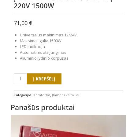
220V 1500W
71,00
€
Universalus maitinimas 12/24V
Maksimali galia 1500W
LED indikacija
Automatinis atsijungimas
Aliuminio lydinio korpusas
produkto
Į KREPŠELĮ
kiekis:
Įtampos
keitiklis
Kategorijos:
Komfortas
,
Įtampos keitikliai
iš
Panašūs produktai
12/24V
į
220v
1500w