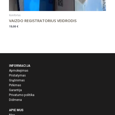
Komfortas
VAIZDO REGISTRATORIUS VEIDRODIS
19,00
€
INFORMACIJA
Apmokėjimas
Pristatymas
Grąžinimas
Pirkima
s
Garantija
Privatumo politika
Didmena
APIE MUS
Mes