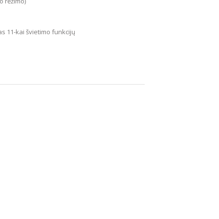
o rėžimo)
 11-kai švietimo funkcijų