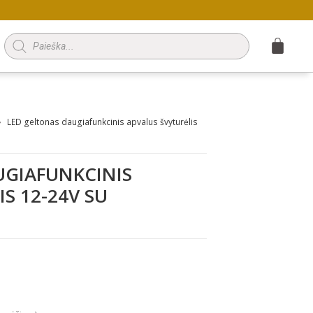
Products
search
LED geltonas daugiafunkcinis apvalus švyturėlis
UGIAFUNKCINIS
S 12-24V SU