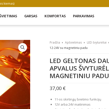
inis kiemas)
ŠVIETIMAS
GARSAS
KOMFORTAS
PARKAVIMAS
Pradžia
Apšvietimas
LED švyturėliai
12-24V su magnetiniu padu
LED GELTONAS DA
APVALUS ŠVYTURĖLI
MAGNETINIU PADU
37,00
€
11-os skirtingų švietimo funkcijų
12V arba 24V maitinimas