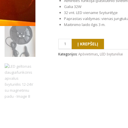
Atminties funkcija (paskutinio švietim
Galia 32W
32 vnt. LED viename švyturėlyje
Paprastas valdymas: vienas jungtukas
Maitinimo laido ilgis 3 m.
produkto
kiekis:
Į KREPŠELĮ
LED
geltonas
Kategorijos:
Apšvietimas
,
LED švyturėliai
daugiafunkcinis
apvalus
švyturėlis
12-
24V
su
magnetiniu
padu